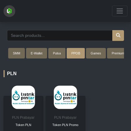
Loading...
SMM
E-Wallet
Pulsa
PPOB
Games
Premium
PLN
PLN Prabayar
PLN Prabayar
Token PLN
Token PLN Promo